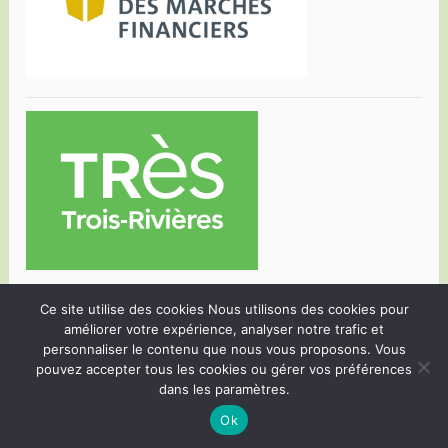
Ce site utilise des cookies Nous utilisons des cookies pour
améliorer votre expérience, analyser notre trafic et
personnaliser le contenu que nous vous proposons. Vous
pouvez accepter tous les cookies ou gérer vos préférences
PROUDLY POWERED BY WORDPRESS
|
THEME:
dans les paramètres.
DARA BY
AUTOMATTIC
.
Ok