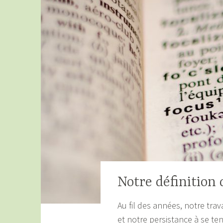
Notre définition
Au fil des années, notre tr
et notre persistance à se te